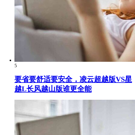
5
要省要舒适要安全，凌云超越版VS星
越L长风越山版谁更全能