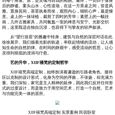
到每个角落。居，是灵魂与自我的相拥。最终，一切归于落座
后的静谧。案头山水，心性道场，在这一方茶桌之间，皆是风
雅。置身其间，茶罢执卷而坐，观照内心，细听心声，最是惬
意。桌上的一抹绿植，裁剪了四时的芳华；素壁上的一幅挂
画，几件古雅家具，共同氤氲一室的禅意与安宁。光影交织
间，这里既适合独自沉浸，也容得下与挚友的轻声叙谈。
从“望行游居”的雅趣中转身，建筑与自然的深层对话在此
徐徐展开。我们循着光影的轨迹，串联起情绪的流动，让人感
知生命的自然韵律。在时间的静观中，感受流动的哲思，让心
灵得到彻底的浸润与疗愈。
艺的升华，XIIF禧梵的定制哲学
XIIF禧梵高端定制，始终扮演着谦逊的引路者角色。接待
区以克制的设计形式，化身为空间的序曲，不张扬，却充满力
量。我们深知，家宅是主人精神的延伸，因此我们反对任何形
式的过度设计，而是致力于用空间艺术，打造一个自然、艺术
与功能完美一体的居所。
XIIF禧梵高端定制 实景案例 民宿卧室