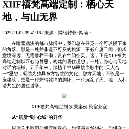
XIIF禧梵高端定制：栖心天
地，与山无界
2025-11-03 09:41:16
/
来源：网络转载
/
阅读：
在喧嚣鼎沸的都市脉搏中，我们总在寻觅一个可以慢下来
的角落。那是一处并非遥不可及的桃源，不必广厦千间，但求
意境深远；无需雕栏玉砌，贵在气韵空灵。这，正是XIIF禧梵
高端定制以匠心与哲思，构建的居住理想，一处让身心与天地
对话的场域。五千年来，深植于中华民族血脉中的“天人合
一”思想，凝结为独具东方智慧的文化。那方天地，不仅是一
座建筑，更是一种兼纳乾坤的胸怀，一种沉淀了天、地、人和
谐共生的居住哲学。
XIIF禧梵高端定制 实景案例 民宿茶室
从“居所”到“心域”的升华
居所关乎我们如何安顿身心，如何与自然相处，如何在一