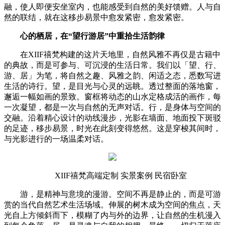
融，使人即便安坐室内，也能感受到自然的美好馈赠。人与自
然的联结，就在这移步易景中愈发紧密，愈发紧密。
心的栖居，在“望行游居”中重拾生活韵律
在XIIF禧梵构建的这片天地里，自然风雅不再仅是古籍中
的典故，而是可参与、可沉浸的生活日常。我们以「望、行、
游、居」为笔，将自然之趣、风雅之韵、闲适之态，悉数写进
生活的诗行。望，是目光与心灵的远眺。透过整面的落地窗，
邂逅一幅如画的景致。窗框将动态的山水定格成活的画作，每
一次凝望，都是一次与自然的无声对话。行，是身体与空间的
交融。沿着精心设计的动线漫步，光影在墙面、地面投下斑驳
的足迹，移步易景，时光在此刻变得悠然。这是穿梭其间时，
与光影进行的一场温柔对话。
XIIF禧梵高端定制 实景案例 民宿卧室
游，是精神与意境的漫游。空间不再是静止的，而是可游
赏的当代自然艺术生活场域。伸展的树木成为空间的焦点，天
光自上方倾斜而下，模糊了内与外的边界，让自然的生机漫入