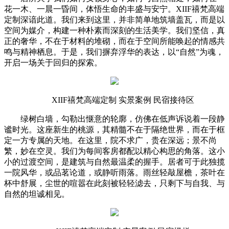
花一木、一晨一昏间，体悟生命的丰盛与安宁。XIIF禧梵高端
定制深谙此道。我们来到这里，并非简单地筑墙盖瓦，而是以
空间为媒介，构建一种朴素而深刻的生活美学。我们坚信，真
正的奢华，不在于材料的堆砌，而在于空间所能唤起的情感共
鸣与精神栖息。于是，我们摒弃浮华的表达，以“自然”为魂，
开启一场关于回归的探索。
XIIF禧梵高端定制 实景案例 民宿接待区
绿树白墙，勾勒出惬意的轮廓，仿佛在低声诉说着一段静
谧时光。这座新生的桃源，其精髓不在于隔绝世界，而在于框
定一方专属的天地。在这里，院不求广，贵在深远；景不尚
繁，妙在空灵。我们为每间客房都配以精心构思的角落。这小
小的过渡空间，是建筑与自然最温柔的握手。居者可于此独揽
一院风华，或品茗论道，或静听雨落。雨丝轻敲屋檐，茶叶在
杯中舒展，尘世的喧嚣在此刻被轻轻滤去，只剩下与自我、与
自然的坦诚相见。