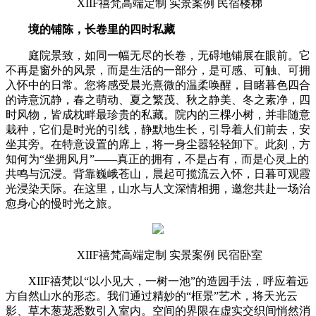
XIIF禧梵高端定制 实景案例 民宿楼梯
境的铺陈，长卷里的四时私藏
庭院景致，如同一幅无尽的长卷，无碍地铺展在眼前。它
不再是窗外的风景，而是生活的一部分，是可感、可触、可拥
入怀中的日常。您将感受晨光熹微的温柔唤醒，目睹暮色四合
的诗意沉静，春之萌动、夏之繁茂、秋之静美、冬之素净，四
时风物，皆成枕畔最珍贵的私藏。院内的三棵小树，并非随意
栽种，它们是时光的引线，静默地生长，引导着人们前去，安
坐其旁。在特意设置的席上，将一身尘嚣轻轻卸下。此刻，方
知何为“坐拥风月”——真正的拥有，不是占有，而是心灵上的
共鸣与沉浸。背靠巍峨苍山，晨起可揽流云入怀，日暮可观霞
光浸染天际。在这里，山水与人文深情相拥，邀您共赴一场治
愈身心的慢时光之旅。
XIIF禧梵高端定制 实景案例 民宿卧室
XIIF禧梵以“以小见大，一树一池”的造园手法，呼应着远
方自然山水的形态。我们通过精妙的“框景”艺术，将天光云
影、草木葱茏悉数引入室内。空间的界限在虚实交织间悄然消