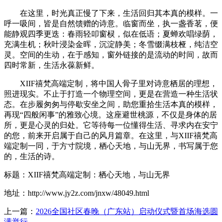
在这里，时光真正慢了下来，生活回归其本真的模样。一
呼一吸间，皆是自然馈赠的诗意。临窗而坐，执一盏香茗，便
能静观四季更迭：春雨轻叩窗棂，似在低语；夏蝉欢唱绿荫，
充满生机；秋叶浸染金晖，沉淀静美；冬雪缀满枝桠，纯洁空
灵。空间的生动，在于感知，窗外链接的是流动的时间，故而
四时常新，生活永葆新鲜。
XIIF禧梵高端定制，将中国人骨子里对诗意栖居的理想，
照进现实。不止于打造一个物理空间，更是在营造一种生活状
态。在步履匆匆与停歇安坐之间，助您重拾生活本真的模样，
再现“四般闲事”的雅致心境。这座避世桃源，不仅是身体的居
所，更是心灵的归处。它等待每一位懂得生活、寻求内在安宁
的您，前来开启属于自己的风月篇章。在这里，与XIIF禧梵高
端定制一同，于方寸院境，栖心天地，与山无界，书写属于您
的，生活的诗。
标题：XIIF禧梵高端定制：栖心天地，与山无界
地址：http://www.jy2z.com/jnxw/48049.html
上一篇：
2026全国社区春晚（广东站）启动仪式暨首场海选圆
满举行