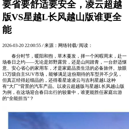
要省要舒适要安全，凌云超越
版VS星越L长风越山版谁更全
能
2026-03-20 22:00:55
/
来源：网络转载
/
阅读：
春分时节，暖阳和煦，草木蔓发，择一个闲暇周末，赴一
场春日之约——无论是郊野露营，还是山间踏青，一台舒适惬
意、安心省心的家用车，才是家庭品质生活的必备旅伴。放眼
15万级自主SUV市场，能够满足这份期待的车型并不少见，
但真正经得起细品的，还得看星途凌云与吉利星越L这种
有“大厂”背景的汽车产品。以凌云超越版与星越L长风越山版
为例，在这场迎合春日出行的较量中，谁更能胜任家庭出游
的“全能担当”？