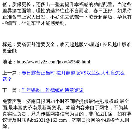
低，质保更长，还多出一整套提升幸福感的功能配置。当这些
差异摆在面前，理性的选择往往不言而喻。春日正好，如果你
正准备带上家人出发，不妨先去试驾一下凌云超越版，毕竟有
些细节，坐进车里才能感受到。
标题：要省要舒适要安全，凌云超越版VS星越L长风越山版谁
更全能
地址：http://www.jy2z.com/jnxw/49548.html
上一篇：
春日露营正当时 揽月超越版VS汉兰达大七座怎么
选？
下一篇：
千年瓷韵，景德镇的诗意邂逅
免责声明：济南日报网24小时不间断提供最快捷,最权威,最全
面,最丰富的济南最新新资讯。本篇内容来自于网络，不为其
真实性负责，只为传播网络信息为目的，非商业用途，如有异
议请及时联系btr2031@163.com，济南日报网的小编将予以删
除。