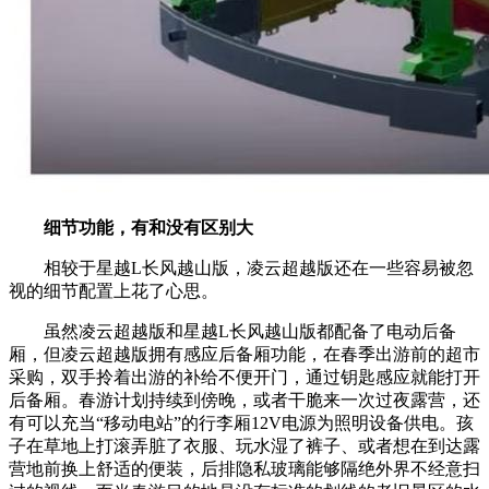
细节功能，有和没有区别
大
相较于星越L长风越山版，凌云超越版还在一些容易被忽
视的细节配置上花了心思。
虽然凌云超越版和星越L长风越山版都配备了电动后备
厢，但凌云超越版拥有感应后备厢功能，在春季出游前的超市
采购，双手拎着出游的补给不便开门，通过钥匙感应就能打开
后备厢。春游计划持续到傍晚，或者干脆来一次过夜露营，还
有可以充当“移动电站”的行李厢12V电源为照明设备供电。孩
子在草地上打滚弄脏了衣服、玩水湿了裤子、或者想在到达露
营地前换上舒适的便装，后排隐私玻璃能够隔绝外界不经意扫