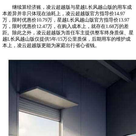
继续算经济账，凌云超越版与星越L长风越山版的用车成
本差异并非只体现在油耗上，凌云超越版官方指导价14.97
万，限时优惠价10.79万，星越L长风越山版官方指导价13.97
万，限时优惠价12.47万，在购入成本上，就存在1.68万的差
距。除此之外，凌云超越版为首任车主提供整车终身质保、星
越L长风越山版仅提供5年/15万公里质保，后期用车的维护成
本上，凌云超越版更能为家庭出行省心省钱。