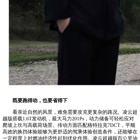
既要跑得动，也要省得下
看亲近自然的风景，难免需要攻克更复杂的路况。凌云超
越版搭载1.6T发动机，最大马力201Ps，动力储备可轻松应对
爬坡上坎与高载荷场景。传动方面匹配格特拉克7DCT，平顺
高效的换挡体验能够为更舒适的驾乘体验创造条件，还能够在
一定程度上对燃油经济性起到优化作用。凌云超越版百公里油