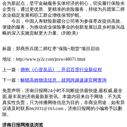
会为新起点，坚守金融服务实体经济的初心，切实履行保险央
企责任，通过更优质、更精准的农险服务，持续为兵团第二师
农业稳定发展和职工群众增收保驾护航。
今后，中国人寿财险新疆分公司将为参保枣农提供高效、
便捷的服务，为推动农业保险事业的创新发展以及乡村振兴战
略的深入实施贡献更大力量。(刘欧美)
标题：郑商所兵团二师红枣“保险+期货”项目启动
地址：http://www.jy2z.com/jnxw/48071.html
上一篇：
拥抱《心壹良品》，开启百货行业新征程
下一篇：
解锁高效物流信息，就用跨越速递官网查询
免责声明：济南日报网24小时不间断提供最快捷,最权威,最全
面,最丰富的济南最新新资讯。本篇内容来自于网络，不为其
真实性负责，只为传播网络信息为目的，非商业用途，如有异
议请及时联系btr2031@163.com，济南日报网的小编将予以删
除。
济南日报网推送浏览