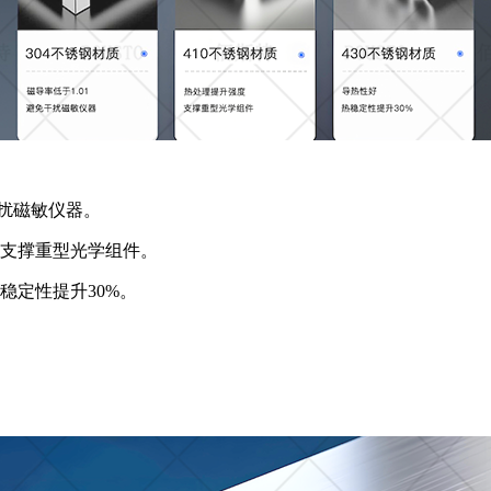
干扰磁敏仪器。
，支撑重型光学组件。
稳定性提升30%。