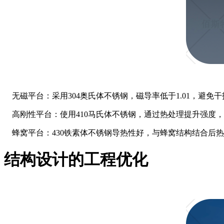
无磁平台：采用304奥氏体不锈钢，磁导率低于1.01，避免
高刚性平台：使用410马氏体不锈钢，通过热处理提升强度
蜂窝平台：430铁素体不锈钢导热性好，与蜂窝结构结合后热
结构设计的工程优化