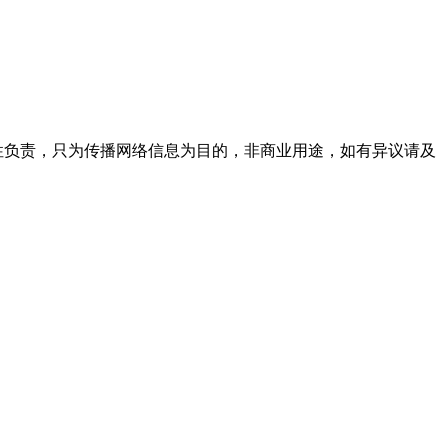
实性负责，只为传播网络信息为目的，非商业用途，如有异议请及