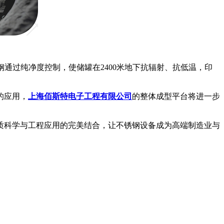
通过纯净度控制，使储罐在2400米地下抗辐射、抗低温，印
的应用，
上海佰斯特电子工程有限公司
的整体成型平台将进一步
质科学与工程应用的完美结合，让不锈钢设备成为高端制造业与