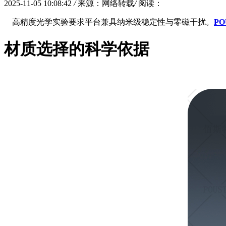
2025-11-05 10:08:42
/
来源：网络转载
/
阅读：
高精度光学实验要求平台兼具纳米级稳定性与零磁干扰。
PO
材质选择的科学依据