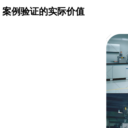
案例验证的实际价值