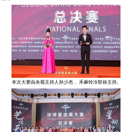
本次大赛由央视主持人孙少杰 、禾麻铃泠联袂主持。