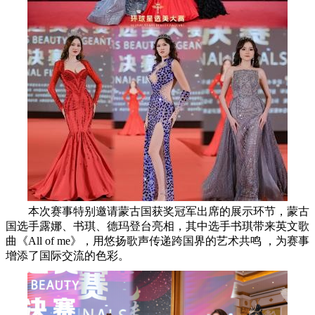
本次赛事特别邀请蒙古国获奖冠军出席的展示环节，蒙古
国选手露娜、书琪、德玛登台亮相，其中选手书琪带来英文歌
曲《All of me》，用悠扬歌声传递跨国界的艺术共鸣 ，为赛事
增添了国际交流的色彩。