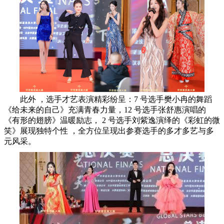
此外 ，选手才艺表演精彩纷呈：7 号选手樊小冉的舞蹈
《给未来的自
己》充满青春力量，12 号选手张舒惠演唱的
《有形的翅膀》温暖励志， 2 号选手刘紫逸演绎的《彩虹的微
笑》展现独特个性 ，全方位呈现出参赛选手的多才多艺与多
元风采。