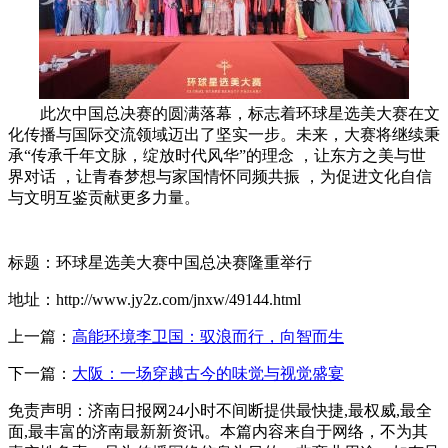
此次中国总决赛的圆满落幕，标志着环球星选美大赛在文
化传播与国际交流领域迈出了坚实一步。未来，大赛将继续秉
承“传承千年文脉，绽放时代风华”的理念 ，让东方之美与世
界对话 ，让青春梦想与家国情怀同频共振 ，为促进文化自信
与文明互鉴贡献更多力量。
标题：环球星选美大赛中国总决赛隆重举行
地址：http://www.jy2z.com/jnxw/49144.html
上一篇：
高能环境李卫国：驭浪而行，向智而生
下一篇：
大阪：一场穿越古今的味觉与视觉盛宴
免责声明：济南日报网24小时不间断提供最快捷,最权威,最全
面,最丰富的济南最新新资讯。本篇内容来自于网络，不为其