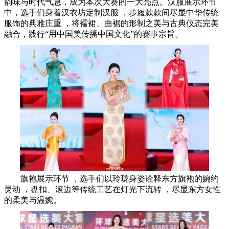
韵味与时代气息，成为本次大赛的一大亮点。汉服展示环节
中，选手们身着汉衣坊定制汉服 ，步履款款间尽显中华传统
服饰的典雅庄重 ，将襦裙、曲裾的形制之美与古典仪态完美
融合，践行“用中国美传播中国文化”的赛事宗旨。
旗袍展示环节 ，选手们以玲珑身姿诠释东方旗袍的婉约
灵动 ，盘扣、滚边等传统工艺在灯光下流转 ，尽显东方女性
的柔美与温婉。