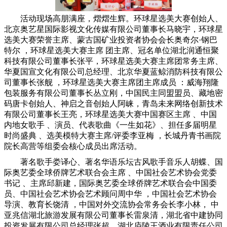
活动现场高朋满座，熠熠生辉。环球星选美大赛创始人、
北京奥艺星国际影视文化传媒有限公司董事长马晓宇，环球星
选美大赛荣誉主席、蒙古国矿业投资者协会会长奥奇尔·钢巴
特尔 ，环球星选美大赛主席 团主席、冠名单位湖北润通恒聚
科技有限公司董事长张平，环球星选美大赛主席团常务主席、
华夏国宣文化有限公司总经理、北京华夏蓝鲸消防科技有限公
司董事长张舰 ，环球星选美大赛主席团主席成员 ：威海翔隆
包装服务有限公司董事长丛立刚，中国民主同盟盟员、藏地密
码唐卡创始人、神启之音创始人阿崃，青岛未来网络创新技术
有限公司董事长王亮，环球星选美大赛中国赛区主席 、中国
内地女歌手 、演员、代表歌曲《一生如花》、担任多届明星
时尚盛典 、选美模特大
赛主席/评委李亚梅 ，长城丹青书画院
院长高营等组委会核心成员出席活动。
著名歌手娄译心、著名华语乐坛古风歌手音乐人胡蝶、国
际奥艺委全球侨牌艺术联合会主席 、中国社会艺术协会党委
书记 、主席邱新建，国际奥艺委全球侨牌艺术联合会中国委
员、中国社会艺术协会艺术顾问周中华 ，中国社会艺术协会
导演、教育长饶清 ，中国对外交流协会常务会长李小林， 中
亚兆信湖北旅游发展有限公司董事长雷泉清，湖北省中建协同
投资发展有限公司总经理张超，湖北庐陵王酒业有限责任公司