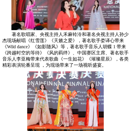
著名歌唱家、央视主持人禾麻铃泠和著名央视主持人孙少
杰现场献唱《红雪莲》《天籁之爱》，著名歌手娄译心带来
《Wild dance》《如影随风》等，著名歌手音乐人胡蝶 1 带来
《跨越时空的等待》《风的羁绊》、中国赛区主席、著名歌手
音乐人李亚梅带来代表歌曲《一生如花》《璀璨星辰》，各类
精彩表演轮番呈现 ，为现场带来了一场视听盛宴。