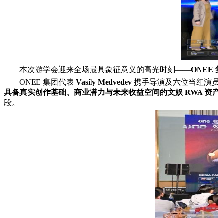
本次游学会迎来全场最具象征意义的高光时刻——
ONEE
ONEE 集团代表
Vasily Medvedev
携手导演及六位当红演员
具备真实创作基础、商业潜力与未来收益空间的文娱 RWA 资
段。