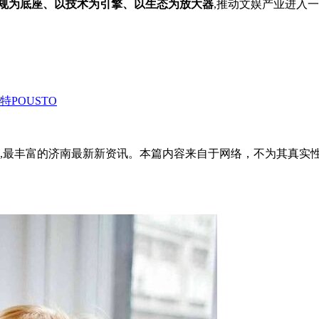
规为底座、以技术为引擎、以生态为放大器
,推动文娱产业进入
POUSTO
全面,最丰富的济南最新新资讯。本篇内容来自于网络，不为其真