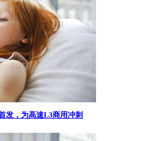
饰首发，为高速L3商用冲刺