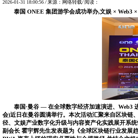
2026-01-31 18:00:56
/
来源：网络转载
/
阅读：
泰国 ONEE 集团游学会成功举办,文娱 × Web3
泰国·曼谷
— 在全球数字经济加速演进、Web3
会)近日在曼谷圆满举行。本次活动汇聚来自区块链、
径、文娱产业数字化升级与内容资产化实践
展开系统
副会长 霍宇辉
先生发表题为《全球区块链行业发展趋势