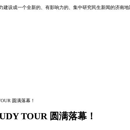
”,努力建设成一个全新的、有影响力的、集中研究民生新闻的济南
Y TOUR 圆满落幕！
STUDY TOUR 圆满落幕！