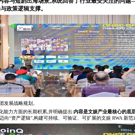
娱内容与短剧出海场景,系统回答了行业最受关注的问题
论与政策逻辑支撑。
集团发展战略规划。
化能力方面的长期积累,并明确提出:
内容是文娱产业最核心的底层资
迈向“资产逻辑”,构建可持续、可验证、可扩展的文娱 RWA 新范