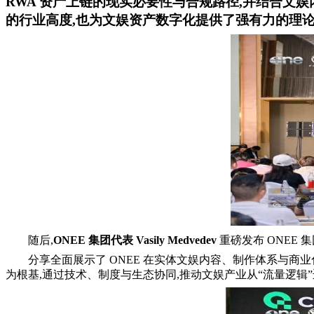
RWA 资产上链的现实必要性与合规路径,并结合文
的行业高度,也为文娱资产数字化提供了强有力的理
随后,
ONEE 集团代表 Vasily Medvedev
重磅发布 ONEE 
分享全面展示了 ONEE 在实体文娱内容、制作体系与商业
为根基,通过技术、制度与生态协同,推动文娱产业从“流量逻辑”