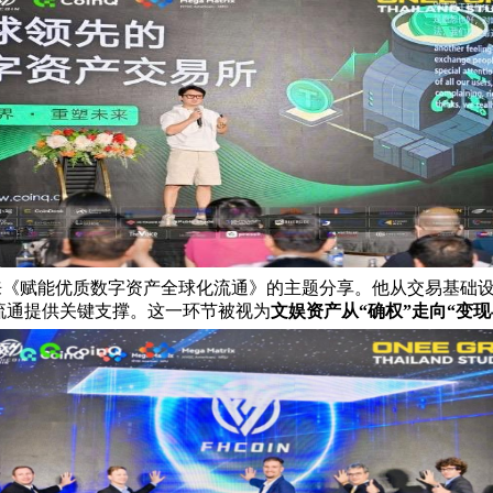
《赋能优质数字资产全球化流通》的主题分享。
他从交易基础设
化流通提供关键支撑。这一环节被视为
文娱资产从“确权”走向“变