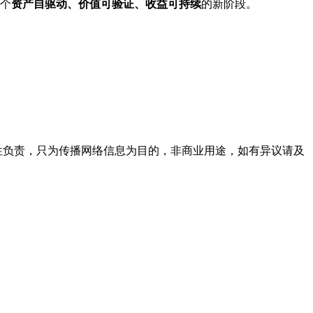
一个
资产自驱动、价值可验证、收益可持续
的新阶段。
实性负责，只为传播网络信息为目的，非商业用途，如有异议请及